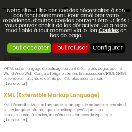
Notre site utilise des cookies nécessaires à son
bon fonctionnement. Pour améliorer votre
expérience, d’autres cookies peuvent être utilisés :
vous pouvez choisir de les désactiver. Cela reste
Accueil
Glossaire
modifiable à tout moment via le lien
Cookies
en
bas de page.
GLOSSAIRE
Tout accepter
Tout refuser
Configurer
XHTML
XHTML est un langage de balisage servant à écrire des pages pour le
World Wide Web. Conçu à l'origine comme le successeur d'HTML, XHTML
se fonde sur la syntaxe définie par XML, plus récente, mais...
[ Lire la suite ]
XML (Extensible Markup Language)
XML ( Extensible Markup Language , « langage de balisage extensible »)
est un langage informatique de balisage générique . Il sert
essentiellement à stocker/transférer des données de type texte...
[ Lire la suite ]