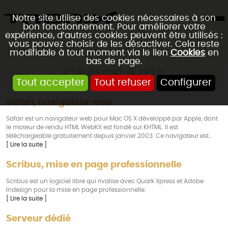
Notre site utilise des cookies nécessaires à son
bon fonctionnement. Pour améliorer votre
expérience, d’autres cookies peuvent être utilisés :
vous pouvez choisir de les désactiver. Cela reste
Accueil
Glossaire
modifiable à tout moment via le lien
Cookies
en
bas de page.
GLOSSAIRE
Tout accepter
Tout refuser
Configurer
Safari, navigateur web
Safari est un navigateur web pour Mac OS X développé par Apple, dont
le moteur de rendu HTML WebKit est fondé sur KHTML. Il est
téléchargeable gratuitement depuis janvier 2003. Ce navigateur est...
[ Lire la suite ]
Scribus, mise en page professionnelle
Scribus est un logiciel libre qui rivalise avec Quark Xpress et Adobe
Indesign pour la mise en page professionnelle.
[ Lire la suite ]
Serveur dédié