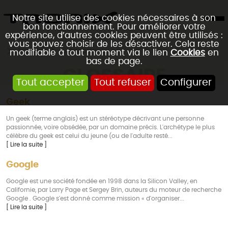
Notre site utilise des cookies nécessaires à son
bon fonctionnement. Pour améliorer votre
expérience, d’autres cookies peuvent être utilisés :
vous pouvez choisir de les désactiver. Cela reste
Accueil
Glossaire
modifiable à tout moment via le lien
Cookies
en
bas de page.
GLOSSAIRE
Tout accepter
Tout refuser
Configurer
Geek
Un geek (terme anglais) est un stéréotype décrivant une personne
passionnée, voire obsédée, par un domaine précis. L'archétype le plus
célèbre du geek est celui du jeune (ou de l'adulte resté...
[ Lire la suite ]
Google
Google est une société fondée en 1998 dans la Silicon Valley, en
Californie, par Larry Page et Sergey Brin, auteurs du moteur de recherche
Google . Google s'est donné comme mission « d'organiser...
[ Lire la suite ]