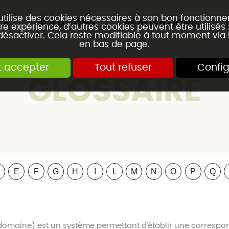
 utilise des cookies nécessaires à son bon fonctionn
CE
SOLUTIONS
RÉALISATIONS
re expérience, d’autres cookies peuvent être utilisés
 désactiver. Cela reste modifiable à tout moment via 
en bas de page.
t accepter
Tout refuser
Config
GLOSSAIRE
E
F
G
H
I
L
M
N
O
P
Q
maine) est un système permettant d'établir une correspon