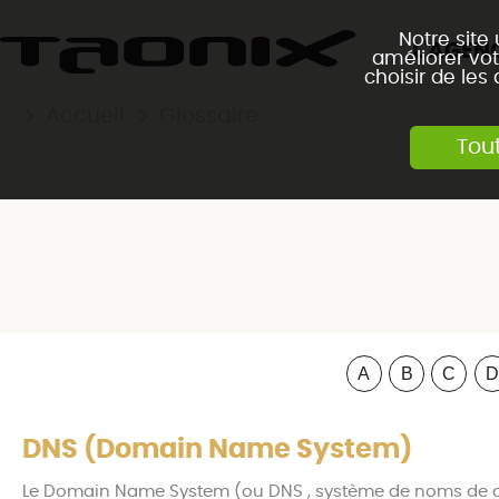
Notre site
L'AGEN
améliorer vot
choisir de les
Accueil
Glossaire
Tou
A
B
C
D
DNS (Domain Name System)
Le Domain Name System (ou DNS , système de noms de do