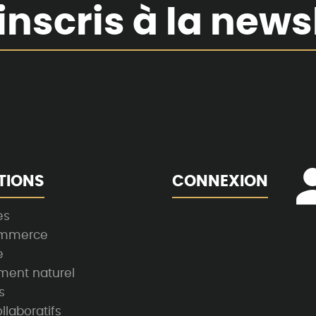
inscris à la news
TIONS
CONNEXION
es
ommerce
e
ment naturel
s
llaboratifs