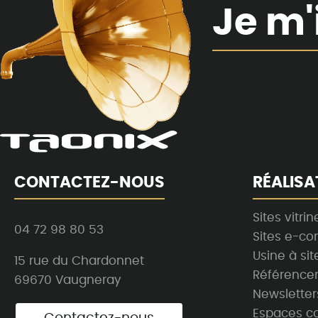
Je m'
CONTACTEZ-NOUS
RÉALISA
Sites vitrin
04 72 98 80 53
Sites e-c
Usine à sit
15 rue du Chardonnet
Référence
69670 Vaugneray
Newsletter
Espaces co