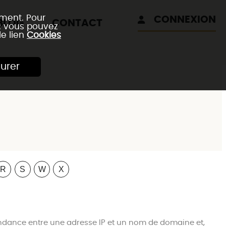
ement. Pour
CONNEXION
BLOG
CONTACT
 : vous pouvez
le lien
Cookies
urer
R
S
W
X
dance entre une adresse IP et un nom de domaine et,