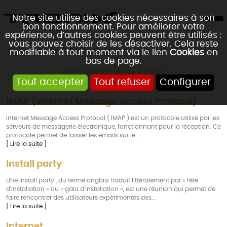
Notre site utilise des cookies nécessaires à son
bon fonctionnement. Pour améliorer votre
expérience, d’autres cookies peuvent être utilisés :
vous pouvez choisir de les désactiver. Cela reste
Accueil
Glossaire
modifiable à tout moment via le lien
Cookies
en
bas de page.
GLOSSAIRE
Tout accepter
Tout refuser
Configurer
IMAP (Internet Message Access Protocol)
Internet Message Access Protocol ( IMAP ) est un protocole utilisé par les
serveurs de messagerie électronique, fonctionnant pour la réception. Ce
protocole permet de laisser les emails sur le...
[ Lire la suite ]
Install party
Une install party , du terme anglais traduit littéralement par « fête
d'installation » ou « gala d'installation », est une réunion qui permet de
faire rencontrer des utilisateurs expérimentés des...
[ Lire la suite ]
Internet