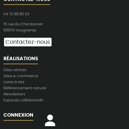
04 72 98 80 53
15 rue du Chardonnet
69670 Vaugneray
Contactez-nous
RÉALISATIONS
Sites vitrines
Sites e-commerce
Usine à site
Référencement naturel
Newsletters
Espaces collaboratifs
CONNEXION