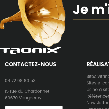
Je m'
CONTACTEZ-NOUS
RÉALISA
Sites vitrin
04 72 98 80 53
Sites e-c
Usine à sit
15 rue du Chardonnet
Référence
69670 Vaugneray
Newsletter