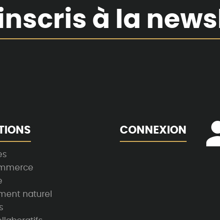
inscris à la news
TIONS
CONNEXION
es
ommerce
e
ment naturel
s