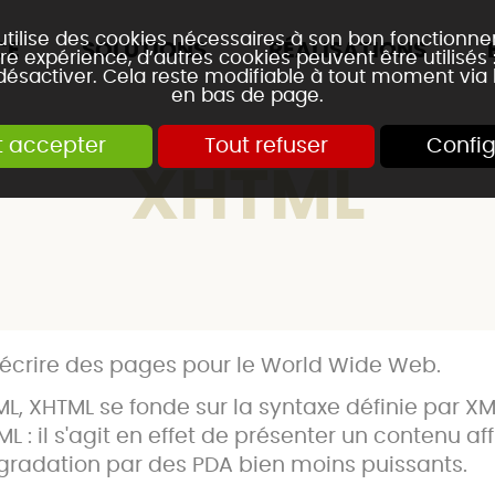
 utilise des cookies nécessaires à son bon fonctionn
CE
SOLUTIONS
RÉALISATIONS
re expérience, d’autres cookies peuvent être utilisés
 désactiver. Cela reste modifiable à tout moment via 
en bas de page.
t accepter
Tout refuser
Config
XHTML
 écrire des pages pour le World Wide Web.
, XHTML se fonde sur la syntaxe définie par XM
ML : il s'agit en effet de présenter un contenu 
gradation par des PDA bien moins puissants.