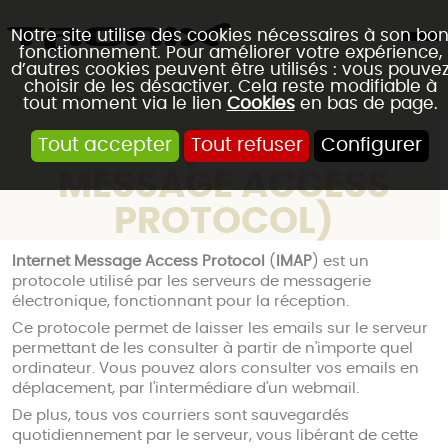
Notre site utilise des cookies nécessaires à son bo
fonctionnement. Pour améliorer votre expérience,
d’autres cookies peuvent être utilisés : vous pouve
choisir de les désactiver. Cela reste modifiable à
Accueil
Glossaire
tout moment via le lien
Cookies
en bas de page.
IMAP (INTERNET
Tout accepter
Tout refuser
Configurer
MESSAGE ACCESS
PROTOCOL)
Internet Message Access Protocol
(
IMAP
) est un
protocole utilisé par les serveurs de messagerie
électronique, fonctionnant pour la réception.
Ce protocole permet de laisser les emails sur le serveur
permettant de les consulter à partir de n'importe quel
ordinateur. Vous pouvez alors consulter vos emails en
déplacement, par l'intermédiare d'un webmail.
De plus, tous vos courriers sont sauvegardés
quotidiennement par le serveur, vous libérant de cette