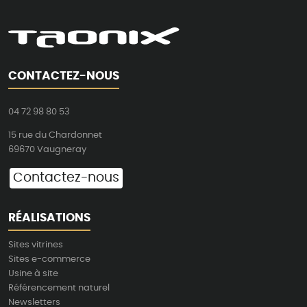
CONTACTEZ-NOUS
04 72 98 80 53
15 rue du Chardonnet
69670 Vaugneray
Contactez-nous
RÉALISATIONS
Sites vitrines
Sites e-commerce
Usine à site
Référencement naturel
Newsletters