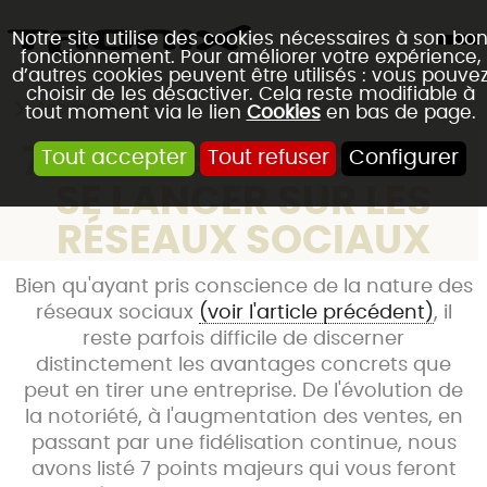
Notre site utilise des cookies nécessaires à son bo
fonctionnement. Pour améliorer votre expérience,
d’autres cookies peuvent être utilisés : vous pouve
choisir de les désactiver. Cela reste modifiable à
Accueil
Blog
tout moment via le lien
Cookies
en bas de page.
7 BONNES RAISONS DE
Tout accepter
Tout refuser
Configurer
SE LANCER SUR LES
RÉSEAUX SOCIAUX
Bien qu'ayant pris conscience de la nature des
réseaux sociaux
(voir l'article précédent)
, il
reste parfois difficile de discerner
distinctement les avantages concrets que
peut en tirer une entreprise. De l'évolution de
la notoriété, à l'augmentation des ventes, en
passant par une fidélisation continue, nous
avons listé 7 points majeurs qui vous feront