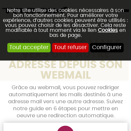
Notre site utilise des cookies nécessaires à son
bon fonctionnement. Pour améliorer votre
expérience, d’autres cookies peuvent être utilisés :
vous pouvez choisir de les désactiver. Cela reste
Accueil
Blog
modifiable à tout moment via le lien
Cookies
en
bas de page.
REDIRIGER SES MAILS
Tout accepter
Tout refuser
Configurer
VERS UNE AUTRE
ADRESSE DEPUIS SON
WEBMAIL
Grâce au webmail, vous pouvez rediriger
automatiquement les mails destinés à une
adresse mail vers une autre adresse. Suivez
notre guide en 6 étapes pour mettre en
oeuvre une redirection automatique.