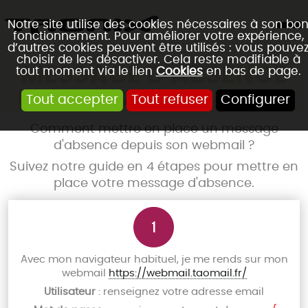
Notre site utilise des cookies nécessaires à son bo
fonctionnement. Pour améliorer votre expérience,
d’autres cookies peuvent être utilisés : vous pouve
choisir de les désactiver. Cela reste modifiable à
MESSAGE D'ABSENCE
tout moment via le lien
Cookies
en bas de page.
DEPUIS SON WEBMAIL
Tout accepter
Tout refuser
Configurer
Comment mettre en place un message
d'absence depuis son webmail ?
Suivez notre guide en 4 étapes pour mettre en
place votre message d'absence.
Avec mon navigateur habituel, je me rends sur mon
webmail
https://webmail.taomail.fr/
Utilisateur
: renseignez votre adresse email