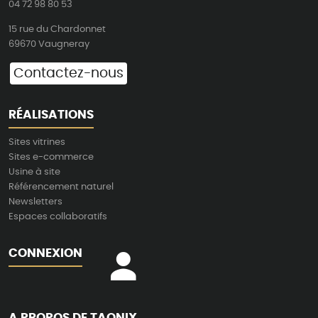
04 72 98 80 53
15 rue du Chardonnet
69670 Vaugneray
Contactez-nous
RÉALISATIONS
Sites vitrines
Sites e-commerce
Usine à site
Référencement naturel
Newsletters
Espaces collaboratifs
CONNEXION
A PROPOS DE TAONIX