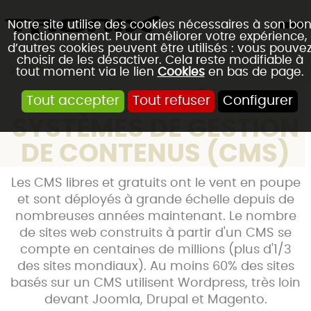
Notre site utilise des cookies nécessaires à son bo
fonctionnement. Pour améliorer votre expérience,
d’autres cookies peuvent être utilisés : vous pouve
choisir de les désactiver. Cela reste modifiable à
Accueil
Blog
tout moment via le lien
Cookies
en bas de page.
LA SÉCURITÉ DES
Tout accepter
Tout refuser
Configurer
SYSTÈMES DE GESTION
DE CONTENUS (CMS)
Les CMS libres et gratuits ont le vent en poupe
et sont déployés à grande échelle depuis de
nombreuses années maintenant. Le nombre
de sites web construits à partir d'un CMS se
compte en centaines de millions (plus d'1/3
des sites mondiaux). Au moins 60% des sites
basés sur un CMS utilisent Wordpress, très loin
devant Joomla, Drupal et Magento.