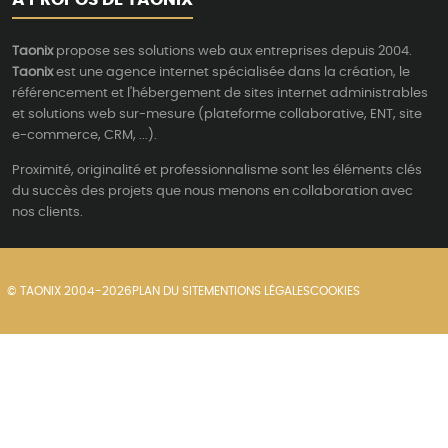
Taonix
propose ses solutions web aux entreprises depuis 2004.
Taonix
est une agence internet spécialisée dans la création, le
référencement et l'hébergement de sites internet administrables
et solutions web sur-mesure (plateforme collaborative, ENT, site
e-commerce, CRM, ...).
Proximité, originalité et professionnalisme sont les éléments clés
du succès des projets que nous menons en collaboration avec
nos clients.
© TAONIX 2004-2026
PLAN DU SITE
MENTIONS LÉGALES
COOKIES