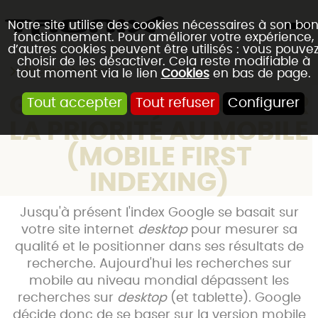
Notre site utilise des cookies nécessaires à son bo
fonctionnement. Pour améliorer votre expérience,
d’autres cookies peuvent être utilisés : vous pouve
choisir de les désactiver. Cela reste modifiable à
Accueil
Blog
tout moment via le lien
Cookies
en bas de page.
GOOGLE VEUX DONNER
Tout accepter
Tout refuser
Configurer
LA PRIORITÉ AU MOBILE
(MOBILE FIRST
INDEXING)
Jusqu'à présent l'index Google se basait sur
votre site internet
desktop
pour mesurer sa
qualité et le positionner dans ses résultats de
recherche. Aujourd'hui les recherches sur
mobile au niveau mondial dépassent les
recherches sur
desktop
(et tablette). Google
décide donc de se baser sur la version mobile