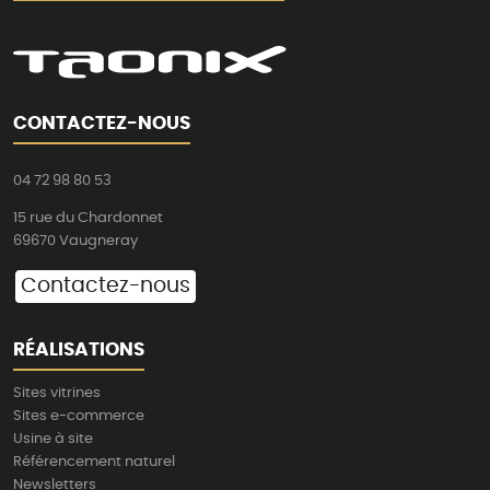
CONTACTEZ-NOUS
04 72 98 80 53
15 rue du Chardonnet
69670 Vaugneray
Contactez-nous
RÉALISATIONS
Sites vitrines
Sites e-commerce
Usine à site
Référencement naturel
Newsletters