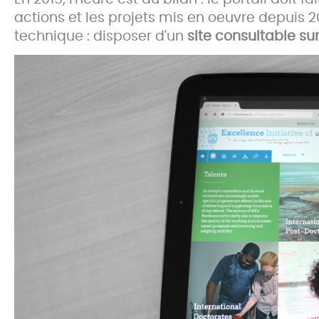
actions et les projets mis en oeuvre depuis 
technique : disposer d'un
site consultable su