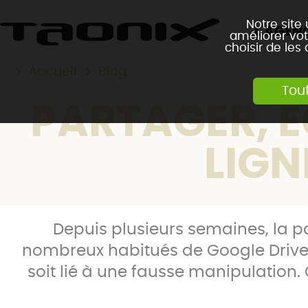
Notre site
L'AGEN
améliorer vot
choisir de les
Accueil
Blog
Tou
PARTAGER, É
LIGN
Depuis plusieurs semaines, la pa
nombreux habitués de Google Drive 
soit lié à une fausse manipulation.