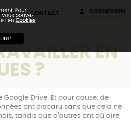
ement. Pour
CONNEXION
BLOG
CONTACT
 : vous pouvez
le lien
Cookies
urer
RAVAILLER EN
UES ?
e Google Drive. Et pour cause, de
onnées ont disparu sans que cela ne
ois, tandis que d'autres ont dû dire