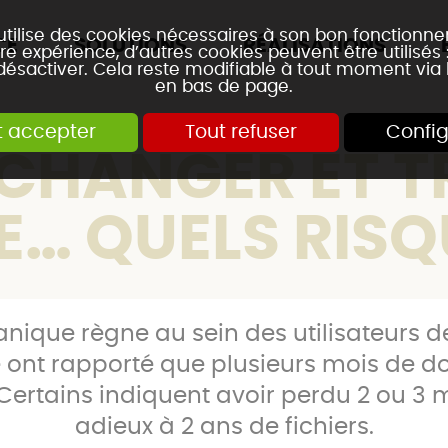
 utilise des cookies nécessaires à son bon fonctionn
CE
SOLUTIONS
RÉALISATIONS
re expérience, d’autres cookies peuvent être utilisés
 désactiver. Cela reste modifiable à tout moment via 
en bas de page.
t accepter
Tout refuser
Config
CHANGER ET T
E… QUELS RISQ
nique règne au sein des utilisateurs d
ont rapporté que plusieurs mois de d
 Certains indiquent avoir perdu 2 ou 3 m
adieux à 2 ans de fichiers.