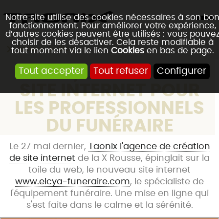
Notre site utilise des cookies nécessaires à son bo
fonctionnement. Pour améliorer votre expérience,
d’autres cookies peuvent être utilisés : vous pouve
choisir de les désactiver. Cela reste modifiable à
Accueil
Blog
tout moment via le lien
Cookies
en bas de page.
ELCYA, UN NOUVEAU
Tout accepter
Tout refuser
Configurer
SITE INTERNET POUR
LES PROFESSIONNELS
DU FUNÉRAIRE
Le 27 mai dernier,
Taonix l'agence de création
de site internet
de la X Rousse, épinglait sur la
toile du web, le nouveau site internet
www.elcya-funeraire.com
, le spécialiste de
l'équipement funéraire. Une mise en ligne qui
s'est faite dans le calme et la sérénité.