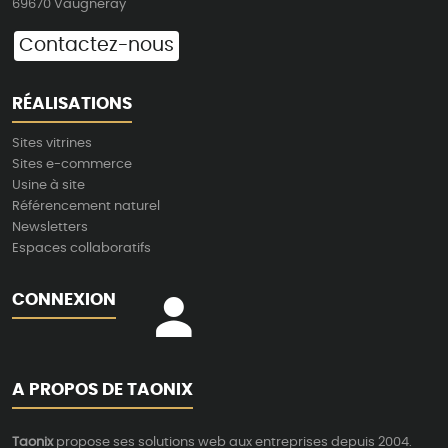
69670 Vaugneray
Contactez-nous
RÉALISATIONS
Sites vitrines
Sites e-commerce
Usine à site
Référencement naturel
Newsletters
Espaces collaboratifs
CONNEXION
A PROPOS DE TAONIX
Taonix
propose ses solutions web aux entreprises depuis 2004.