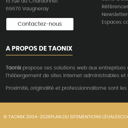
15 rue du Chardonnet
Référence
69670 Vaugneray
Newsletter
Espaces co
Contactez-nous
A PROPOS DE TAONIX
Taonix
propose ses solutions web aux entreprises
l'hébergement de sites internet administrables et 
Proximité, originalité et professionnalisme sont 
© TAONIX 2004-2026
PLAN DU SITE
MENTIONS LÉGALES
CO