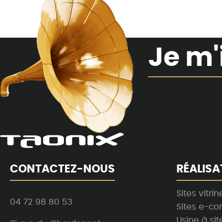
Je m'
CONTACTEZ-NOUS
RÉALISA
Sites vitrin
04 72 98 80 53
Sites e-c
Usine à sit