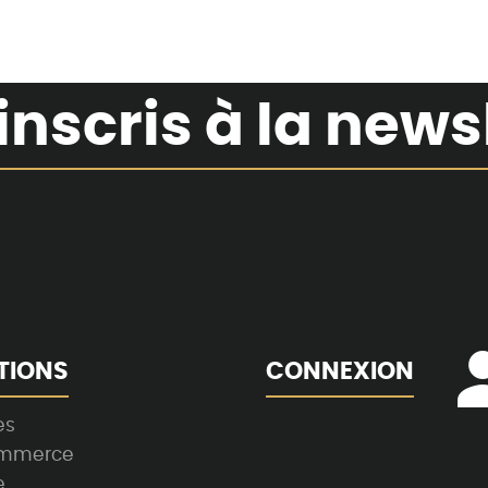
inscris à la news
TIONS
CONNEXION
es
ommerce
e