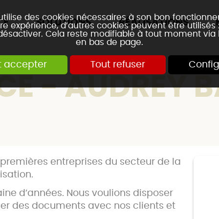
 utilise des cookies nécessaires à son bon fonctionn
CE
SOLUTIONS
RÉALISATIONS
re expérience, d’autres cookies peuvent être utilisés
 désactiver. Cela reste modifiable à tout moment via 
en bas de page.
t accepter
Tout refuser
Config
CE - AUDREY 
 premières entreprises du secteur de la
isation.
aine d’années. Nous voulions disposer
ger des documents avec nos clients et