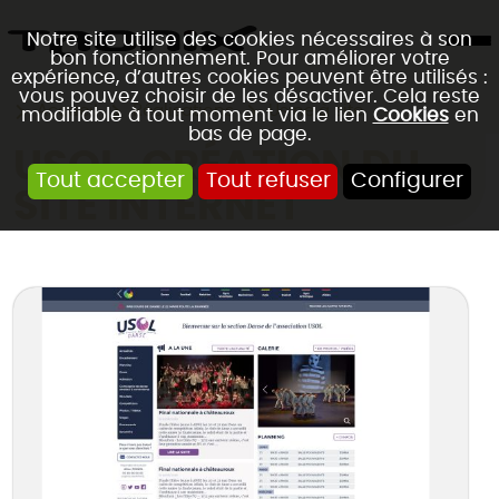
Notre site utilise des cookies nécessaires à son
bon fonctionnement. Pour améliorer votre
expérience, d’autres cookies peuvent être utilisés :
vous pouvez choisir de les désactiver. Cela reste
Accueil
Réalisations
Usine à site
modifiable à tout moment via le lien
Cookies
en
bas de page.
USOL, CRÉATION DU
Tout accepter
Tout refuser
Configurer
SITE INTERNET