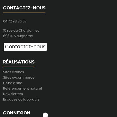
CONTACTEZ-NOUS
04 72 98 80 53
15 rue du Chardonnet
69670 Vaugneray
Contactez-nous
RÉALISATIONS
Sites vitrines
Sites e-commerce
Usine à site
Référencement naturel
Newsletters
Espaces collaboratifs
CONNEXION