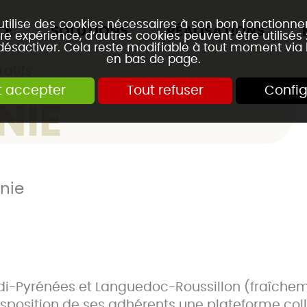
 utilise des cookies nécessaires à son bon fonctionn
CE
SOLUTIONS
RÉALISATIONS
re expérience, d’autres cookies peuvent être utilisés
 désactiver. Cela reste modifiable à tout moment via 
en bas de page.
atifs
t accepter
Tout refuser
Config
NIE
nie
idi-Pyrénées et Languedoc-Roussillon (fraîche
position de ses adhérents une plateforme collab