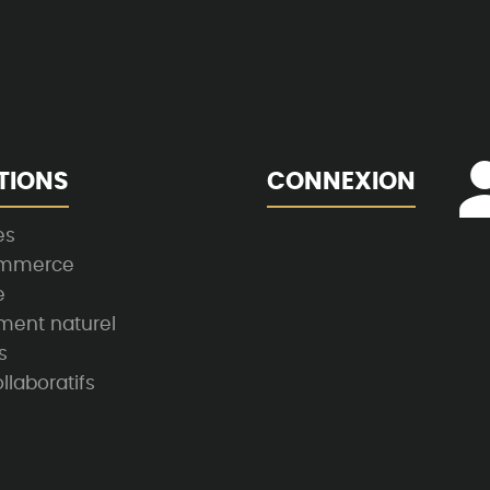
TIONS
CONNEXION
es
ommerce
e
ment naturel
s
llaboratifs