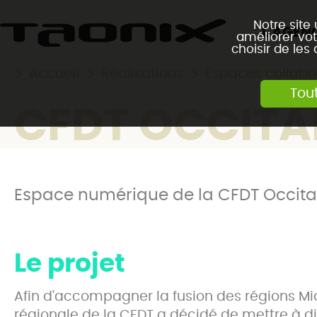
Notre site
L'AGEN
améliorer vot
choisir de les
Accueil
Réalisations
Espaces collabor
Tou
CFDT OCCITA
Espace numérique de la CFDT Occita
Le projet
Afin d'accompagner la fusion des régions M
régionale de la CFDT a décidé de mettre à dis