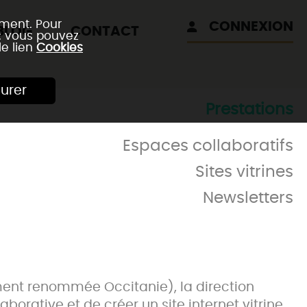
ement. Pour
CONNEXION
BLOG
CONTACT
 : vous pouvez
le lien
Cookies
urer
Prestations
Espaces collaboratifs
Sites vitrines
Newsletters
ment renommée Occitanie), la direction
orative et de créer un site internet vitrine