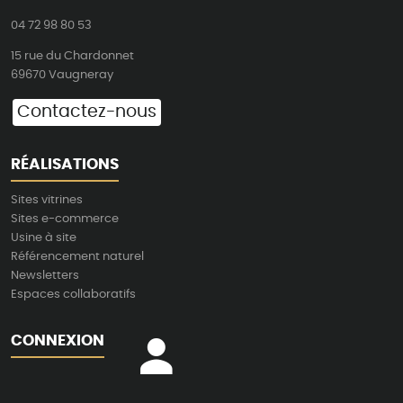
04 72 98 80 53
15 rue du Chardonnet
69670 Vaugneray
Contactez-nous
RÉALISATIONS
Sites vitrines
Sites e-commerce
Usine à site
Référencement naturel
Newsletters
Espaces collaboratifs
CONNEXION