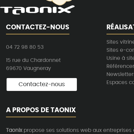
CONTACTEZ-NOUS
RÉALISA
Sites vitrin
04 72 98 80 53
Sites e-c
Usine à sit
15 rue du Chardonnet
Référence
69670 Vaugneray
Newsletter
Espaces co
Contactez-nous
A PROPOS DE TAONIX
Taonix
propose ses solutions web aux entreprises