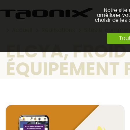
Notre site
L'AGEN
améliorer vot
choisir de les
Accueil
Réalisations
Sites e-commer
Tou
ELCYA, FROID
ÉQUIPEMENT 