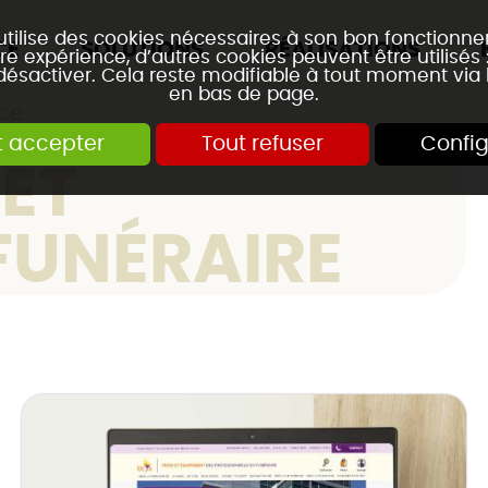
 utilise des cookies nécessaires à son bon fonctionn
CE
SOLUTIONS
RÉALISATIONS
re expérience, d’autres cookies peuvent être utilisés
 désactiver. Cela reste modifiable à tout moment via 
en bas de page.
ce
t accepter
Tout refuser
Config
 ET
FUNÉRAIRE