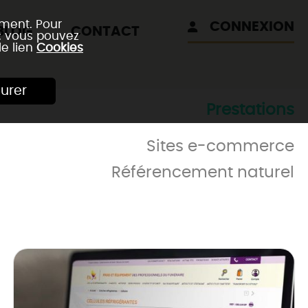
ement. Pour
CONNEXION
BLOG
CONTACT
 : vous pouvez
le lien
Cookies
urer
Prestations
Sites e-commerce
Référencement naturel