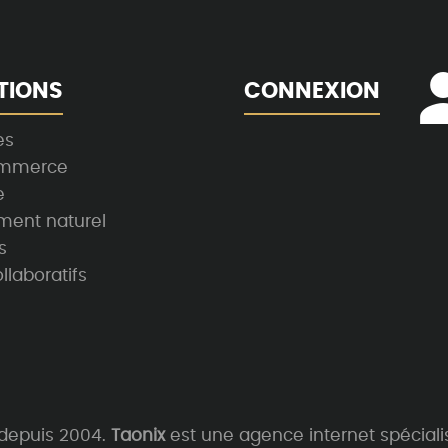
TIONS
CONNEXION
es
ommerce
e
ment naturel
s
llaboratifs
 depuis 2004.
Taonix
est une agence internet spéciali