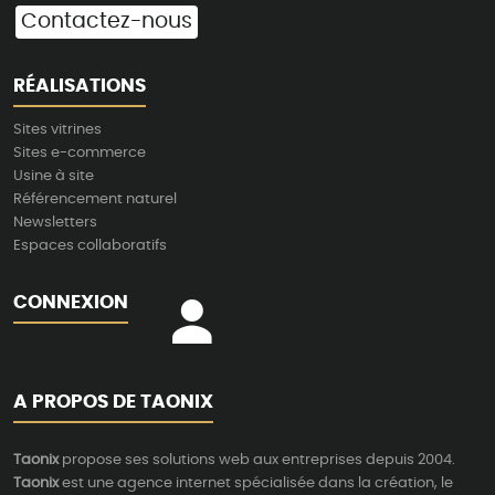
Contactez-nous
RÉALISATIONS
Sites vitrines
Sites e-commerce
Usine à site
Référencement naturel
Newsletters
Espaces collaboratifs
CONNEXION
A PROPOS DE TAONIX
Taonix
propose ses solutions web aux entreprises depuis 2004.
Taonix
est une agence internet spécialisée dans la création, le