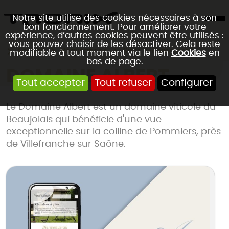
Notre site utilise des cookies nécessaires à son
bon fonctionnement. Pour améliorer votre
expérience, d’autres cookies peuvent être utilisés :
vous pouvez choisir de les désactiver. Cela reste
Accueil
Réalisations
Sites e-commerce
modifiable à tout moment via le lien
Cookies
en
bas de page.
DOMAINE ALBERT
Tout accepter
Tout refuser
Configurer
Le Domaine Albert est un domaine viticole du
Beaujolais qui bénéficie d'une vue
exceptionnelle sur la colline de Pommiers, près
de Villefranche sur Saône.