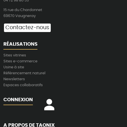
04 72 98 80 53
15 rue du Chardonnet
69670 Vaugneray
Contactez-nous
RÉALISATIONS
Sites vitrines
Sites e-commerce
Usine à site
Référencement naturel
Newsletters
Espaces collaboratifs
CONNEXION
A PROPOS DE TAONIX