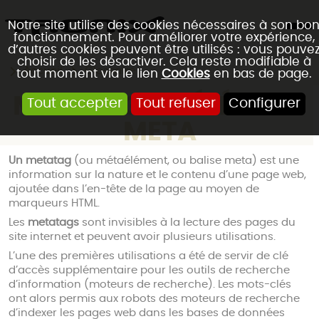
Notre site utilise des cookies nécessaires à son bo
fonctionnement. Pour améliorer votre expérience,
d’autres cookies peuvent être utilisés : vous pouve
choisir de les désactiver. Cela reste modifiable à
Accueil
Glossaire
tout moment via le lien
Cookies
en bas de page.
METATAG OU ÉLÉMENT
Tout accepter
Tout refuser
Configurer
META
Un
metatag
(ou métaélément, ou balise meta) est une
information sur la nature et le contenu d’une
page web
,
ajoutée dans l’en-tête de la
page
au moyen de
marqueurs HTML.
Les
metatags
sont invisibles à la lecture des pages du
site internet et peuvent avoir plusieurs utilisations.
L’une des premières utilisations a été de servir de
clé
d’accès
supplémentaire pour les outils de recherche
d’information (
moteurs de recherche
). Les mots-clés
ont alors permis aux robots des
moteurs de recherche
d’indexer les
pages web
dans les
bases de données