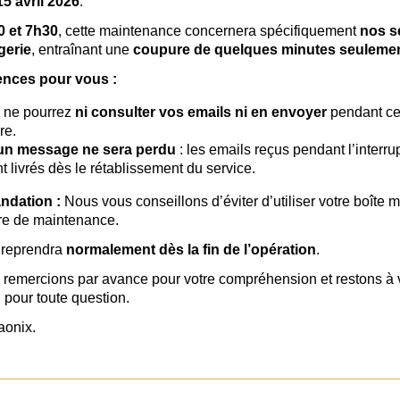
5 avril 2026
.
0 et 7h30
, cette maintenance concernera spécifiquement
nos s
gerie
, entraînant une
coupure de quelques minutes seuleme
nces pour vous :
 ne pourrez
ni consulter vos emails ni en envoyer
pendant ce
re.
n message ne sera perdu
: les emails reçus pendant l’interru
t livrés dès le rétablissement du service.
dation :
Nous vous conseillons d’éviter d’utiliser votre boîte m
tre de maintenance.
 reprendra
normalement dès la fin de l’opération
.
remercions par avance pour votre compréhension et restons à 
 pour toute question.
aonix.