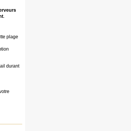
erveurs
nt
.
tte plage
ption
ail durant
votre