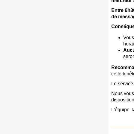
mercredi 1
Entre 6h3
de messa
Conséque
Vous
horai
Aucu
seron
Recomman
cette fenê
Le service
Nous vous 
disposition
L'équipe T